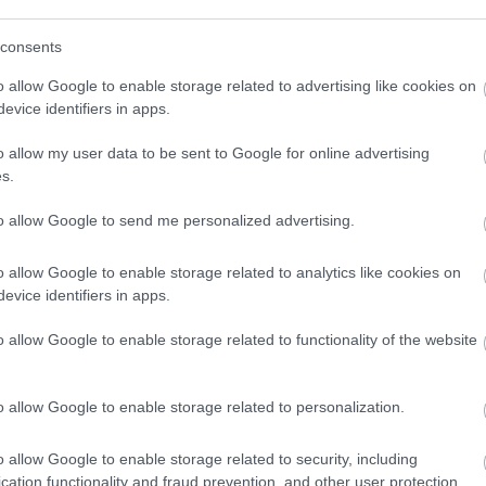
consents
o allow Google to enable storage related to advertising like cookies on
evice identifiers in apps.
o allow my user data to be sent to Google for online advertising
s.
to allow Google to send me personalized advertising.
o allow Google to enable storage related to analytics like cookies on
evice identifiers in apps.
o allow Google to enable storage related to functionality of the website
B
ANEXAR
o allow Google to enable storage related to personalization.
o allow Google to enable storage related to security, including
cation functionality and fraud prevention, and other user protection.