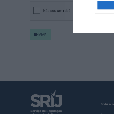
Sobre o