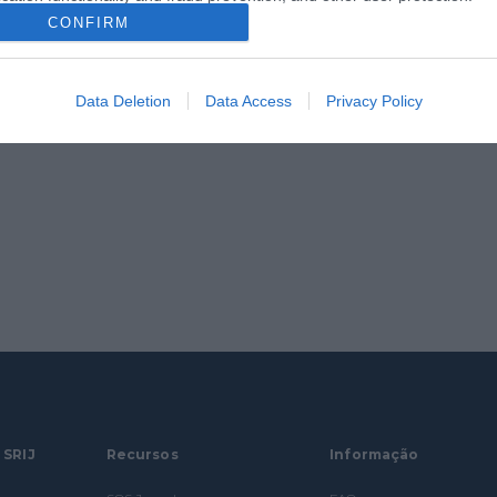
CONFIRM
Data Deletion
Data Access
Privacy Policy
 SRIJ
Recursos
Informação