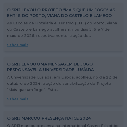
O SRIJ LEVOU O PROJETO "MAIS QUE UM JOGO" ÀS
EHT´S DO PORTO, VIANA DO CASTELO E LAMEGO
As Escolas de Hotelaria e Turismo (EHT) do Porto, Viana
do Castelo e Lamego acolheram, nos dias 5, 6 e 7 de
maio de 2026, respetivamente, a ação de...
Saber mais
O SRIJ LEVOU UMA MENSAGEM DE JOGO
RESPONSÁVEL À UNIVERSIDADE LUSÍADA
A Universidade Lusíada, em Lisboa, acolheu, no dia 22 de
outubro de 2024, a ação de sensibilização do Projeto
“Mais que um Jogo”. Esta...
Saber mais
O SRIJ MARCOU PRESENÇA NA ICE 2024
O SRIJ marcou presença na International Casino Exhibition