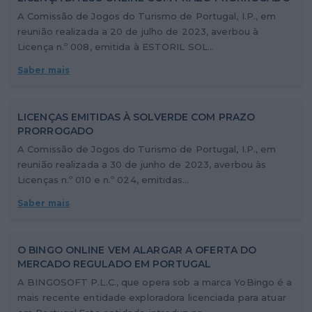
A Comissão de Jogos do Turismo de Portugal, I.P., em
reunião realizada a 20 de julho de 2023, averbou à
Licença n.º 008, emitida à ESTORIL SOL...
Saber mais
LICENÇAS EMITIDAS À SOLVERDE COM PRAZO
PRORROGADO
A Comissão de Jogos do Turismo de Portugal, I.P., em
reunião realizada a 30 de junho de 2023, averbou às
Licenças n.º 010 e n.º 024, emitidas...
Saber mais
O BINGO ONLINE VEM ALARGAR A OFERTA DO
MERCADO REGULADO EM PORTUGAL
A BINGOSOFT P.L.C., que opera sob a marca YoBingo é a
mais recente entidade exploradora licenciada para atuar