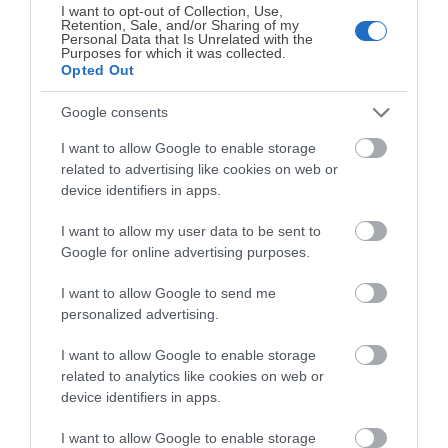
Saber mais
I want to opt-out of Collection, Use,
Retention, Sale, and/or Sharing of my
Personal Data that Is Unrelated with the
Purposes for which it was collected.
O PROJETO "MAIS QUE UM JOGO" ESTEVE NA EHT
Opted Out
COIMBRA
Google consents
A Escola de Hotelaria e Turismo (EHT) de Coimbra
acolheu, no dia 14 de maio de 2025, a ação de
I want to allow Google to enable storage
sensibilização do Projeto “Mais que um Jogo”.O...
related to advertising like cookies on web or
device identifiers in apps.
Saber mais
I want to allow my user data to be sent to
Google for online advertising purposes.
O PROJETO "MAIS QUE UM JOGO" FOI À EHT ESTORIL
A Escola de Hotelaria e Turismo (EHT) do Estoril acolheu
I want to allow Google to send me
no dia 11 de dezembro de 2024, a ação de sensibilização
personalized advertising.
do Projeto “Mais que um...
I want to allow Google to enable storage
Saber mais
related to analytics like cookies on web or
device identifiers in apps.
SRIJ SENSIBILIZA OS ALUNOS DA EHT PORTALEGRE
I want to allow Google to enable storage