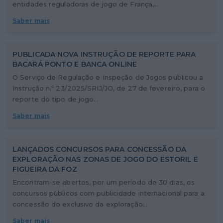
entidades reguladoras de jogo de França,...
Saber mais
PUBLICADA NOVA INSTRUÇÃO DE REPORTE PARA
BACARÁ PONTO E BANCA ONLINE
O Serviço de Regulação e Inspeção de Jogos publicou a
Instrução n.º 23/2025/SRIJ/JO, de 27 de fevereiro, para o
reporte do tipo de jogo...
Saber mais
LANÇADOS CONCURSOS PARA CONCESSÃO DA
EXPLORAÇÃO NAS ZONAS DE JOGO DO ESTORIL E
FIGUEIRA DA FOZ
Encontram-se abertos, por um período de 30 dias, os
concursos públicos com publicidade internacional para a
concessão do exclusivo da exploração...
Saber mais