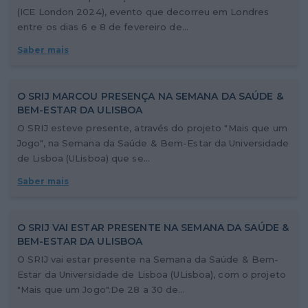
(ICE London 2024), evento que decorreu em Londres
entre os dias 6 e 8 de fevereiro de...
Saber mais
O SRIJ MARCOU PRESENÇA NA SEMANA DA SAÚDE &
BEM-ESTAR DA ULISBOA
O SRIJ esteve presente, através do projeto "Mais que um
Jogo", na Semana da Saúde & Bem-Estar da Universidade
de Lisboa (ULisboa) que se...
Saber mais
O SRIJ VAI ESTAR PRESENTE NA SEMANA DA SAÚDE &
BEM-ESTAR DA ULISBOA
O SRIJ vai estar presente na Semana da Saúde & Bem-
Estar da Universidade de Lisboa (ULisboa), com o projeto
"Mais que um Jogo".De 28 a 30 de...