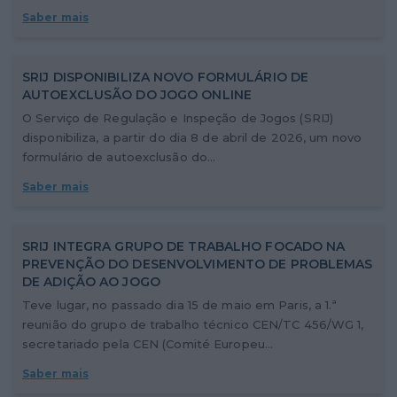
Saber mais
SRIJ DISPONIBILIZA NOVO FORMULÁRIO DE
AUTOEXCLUSÃO DO JOGO ONLINE
O Serviço de Regulação e Inspeção de Jogos (SRIJ)
disponibiliza, a partir do dia 8 de abril de 2026, um novo
formulário de autoexclusão do...
Saber mais
SRIJ INTEGRA GRUPO DE TRABALHO FOCADO NA
PREVENÇÃO DO DESENVOLVIMENTO DE PROBLEMAS
DE ADIÇÃO AO JOGO
Teve lugar, no passado dia 15 de maio em Paris, a 1.ª
reunião do grupo de trabalho técnico CEN/TC 456/WG 1,
secretariado pela CEN (Comité Europeu...
Saber mais