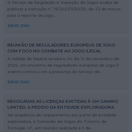
O Serviço de Regulação e Inspeção de Jogos acaba de
publicar a Instrução n.º 19/2023/SRIJ/JO, de 23 de março,
para o reporte do jogo...
Saber mais
REUNIÃO DE REGULADORES EUROPEUS DE JOGO
COM FOCO NO COMBATE AO JOGO ILEGAL
A cidade de Madrid recebeu, no dia 12 de novembro de
2025, um encontro de reguladores europeus de jogo.O
evento contou com a presença do Serviço de...
Saber mais
REVOGADAS AS LICENÇAS EMITIDAS À GM GAMING
LIMITED, A PEDIDO DA ENTIDADE EXPLORADORA
Na sequência de requerimento por parte da entidade
exploradora, a Comissão de Jogos do Turismo de
Portugal, I.P., em reunião realizada a 5 de...