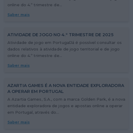
online do 4.º trimestre de...
Saber mais
ATIVIDADE DE JOGO NO 4.º TRIMESTRE DE 2025
Atividade de jogo em PortugalJá é possível consultar os
dados relativos à atividade de jogo territorial e de jogo
online do 4.º trimestre de...
Saber mais
AZARTIA GAMES É A NOVA ENTIDADE EXPLORADORA
A OPERAR EM PORTUGAL
A Azartia Games, S.A., com a marca Golden Park, é a nova
entidade exploradora de jogos e apostas online a operar
em Portugal, através do...
Saber mais