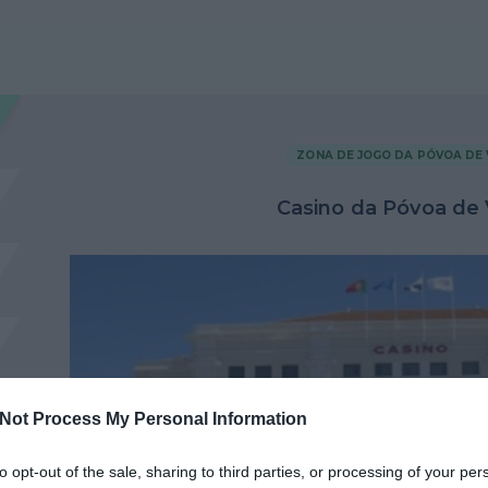
ZONA DE JOGO DA PÓVOA DE
Casino da Póvoa de 
Not Process My Personal Information
to opt-out of the sale, sharing to third parties, or processing of your per