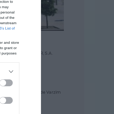
ection to
ou may
 personal
out of the
 downstream
B’s List of
er and store
to grant or
 TURISMO E LAZER, S.A.
ed purposes
im, 4490-403 Póvoa de Varzim