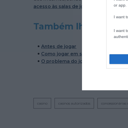
or app.
acesso às salas de jogo.
I want t
Também lhe pode int
I want t
authenti
Antes de jogar
Como jogar em segurança
O problema do jogo ilegal
casino
casinos autorizados
concessionárias 