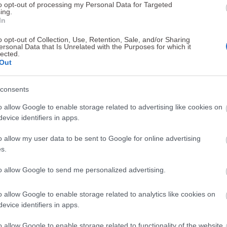
to opt-out of processing my Personal Data for Targeted
Horário normal: 15:00H - 03:00H
ing.
In
Horário específico (sextas-feiras, sábados, vés
julho a 31 de agosto e de 15 de dezembro a 31
o opt-out of Collection, Use, Retention, Sale, and/or Sharing
ersonal Data that Is Unrelated with the Purposes for which it
lected.
Out
WEBSITE
consents
o allow Google to enable storage related to advertising like cookies on
evice identifiers in apps.
o allow my user data to be sent to Google for online advertising
s.
 nos casinos
to allow Google to send me personalized advertising.
o allow Google to enable storage related to analytics like cookies on
da prática de jogo, nos termos da Lei, o Serviço de R
evice identifiers in apps.
jogos em todos os casinos e salas de máquinas do paí
e dirigir ao gabinete do SRIJ para obter esclarecime
o allow Google to enable storage related to functionality of the website