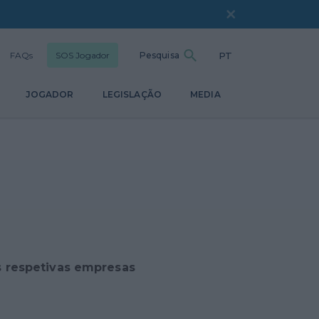
FAQs
PT
SOS Jogador
Pesquisa
JOGADOR
LEGISLAÇÃO
MEDIA
PROCEDIMENTOS CONCURSAIS
FAQ
MATERIAIS DE APOIO
s respetivas empresas