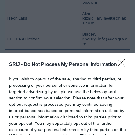
bs.com
Alvin
iTech Labs
Rizaldi:
alvin
@itechlab
s.com
Bradley
ECOGRA Limited
Khoury:
info@ecogra.o
rg
Jasna Drnda
BMM Spain Testlabs, S.L.
Radovanović:
bmm.eur
SRIJ -
Do Not Process My Personal Information
sam.lic@bmm.com
Edvalt Lemnushi:
If you wish to opt-out of the sale, sharing to third parties, or
QUINEL M Ltd
regulatory@quinel.co
processing of your personal or sensitive information for
m.mt
targeted advertising by us, please use the below opt-out
Aftab
section to confirm your selection. Please note that after your
Gaming Associates Europe Ltd
Rizvi:
aftab.rizvi@gami
opt-out request is processed you may continue seeing
ngassociates.eu
interest-based ads based on personal information utilized by
us or personal information disclosed to third parties prior to
Maurizio
Global Lab Ltd.
Soccodato:
info@glob
your opt-out. You may separately opt-out of the further
al-lab.eu
disclosure of your personal information by third parties on the