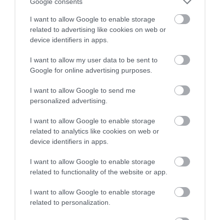
Assim, a entidade exploradora deve obter
Google consents
certificação sempre que pretenda explorar:
I want to allow Google to enable storage
related to advertising like cookies on web or
tipos de jogos que não tenham sido ainda
device identifiers in apps.
objeto de certificação;
I want to allow my user data to be sent to
novos tipos de jogos para além dos elencados
Google for online advertising purposes.
na disposição legal acima referida, desde que
autorizada pela Comissão de Jogos.
I want to allow Google to send me
personalized advertising.
I want to allow Google to enable storage
related to analytics like cookies on web or
Consulte
device identifiers in apps.
I want to allow Google to enable storage
Decreto-Lei n.º 66/2015, de 29 de abril
,
related to functionality of the website or app.
Regime Jurídico dos Jogos e Apostas Online
I want to allow Google to enable storage
(RJO)
related to personalization.
Regulamento n.º 903B/2015, de 23 de