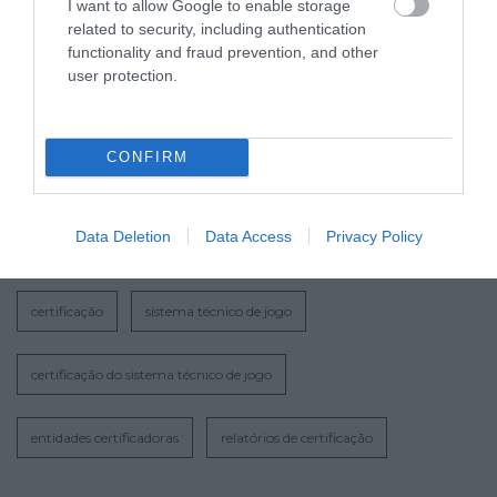
dezembro
, define os Requisitos Técnicos do
I want to allow Google to enable storage
related to security, including authentication
Sistema Técnico do Jogo Online
functionality and fraud prevention, and other
Regulamento n.º 419-A/2015, de 17 de julho
,
user protection.
para Reconhecimento das Entidades
Certificadoras do Sistema Técnico de Jogo
CONFIRM
Data Deletion
Data Access
Privacy Policy
certificação
sistema técnico de jogo
certificação do sistema técnico de jogo
entidades certificadoras
relatórios de certificação