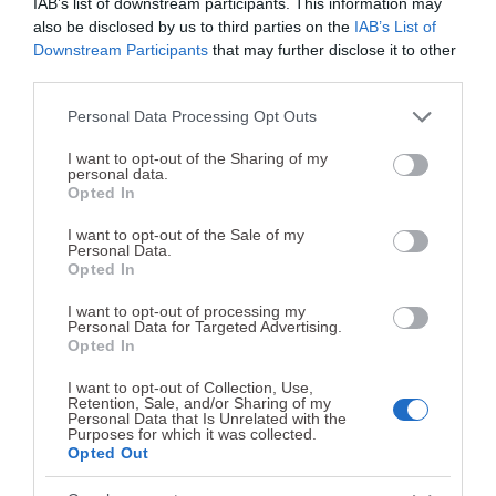
IAB’s list of downstream participants. This information may
Robert Fell:
Lean Lab Company Limited
also be disclosed by us to third parties on the
IAB’s List of
accreditation@riskch
(RiskCherry)
erry.com
Downstream Participants
that may further disclose it to other
third parties.
Please note that this website/app uses one or more Google
Personal Data Processing Opt Outs
services and may gather and store information including but
not limited to your visit or usage behaviour. You may click to
I want to opt-out of the Sharing of my
Exploração de jogos de
personal data.
grant or deny consent to Google and its third-party tags to
Opted In
use your data for below specified purposes in below Google
fortuna ou azar
consent section.
I want to opt-out of the Sale of my
Personal Data.
Opted In
A entidade exploradora apenas pode explorar os
I want to opt-out of processing my
tipos de jogos de fortuna ou azar previstos na
Personal Data for Targeted Advertising.
Opted In
alínea d) do nº1 do artigo 12º do
Regime Jurídico
dos Jogos e Apostas Online (RJO)
cujo sistema
I want to opt-out of Collection, Use,
Retention, Sale, and/or Sharing of my
técnico de jogo tenha sido objeto de certificação
Personal Data that Is Unrelated with the
Purposes for which it was collected.
e homologação.
Opted Out