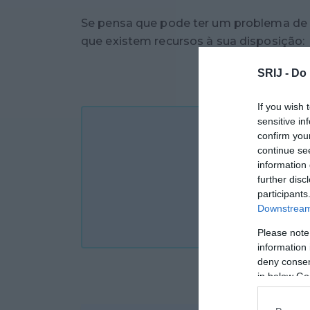
Se pensa que pode ter um problema d
que existem recursos à sua disposição:
SRIJ -
Do 
If you wish 
sensitive in
confirm you
continue se
information 
further disc
participants
Downstream 
Serv
Please note
information 
deny consent
in below Go