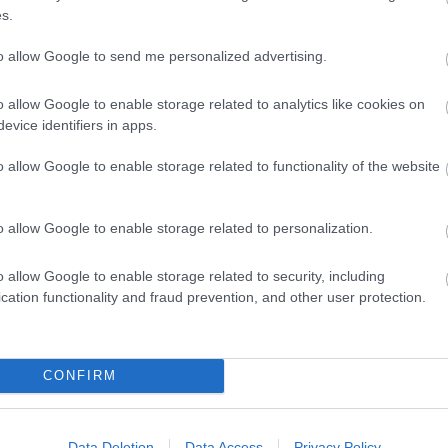
viço online disponibilizado pelo Instituto para os Co
s.
idadãos aos serviços e às respostas, permitindo a inscr
to allow Google to send me personalized advertising.
tuação.
o allow Google to enable storage related to analytics like cookies on
 problemático de jogo, pode aceder ao formulário qu
evice identifiers in apps.
o allow Google to enable storage related to functionality of the website
ica
.
o allow Google to enable storage related to personalization.
to disponíveis em
estruturas de apoio
.
o allow Google to enable storage related to security, including
cation functionality and fraud prevention, and other user protection.
CONFIRM
Saiba mais sobre
F
Data Deletion
Data Access
Privacy Policy