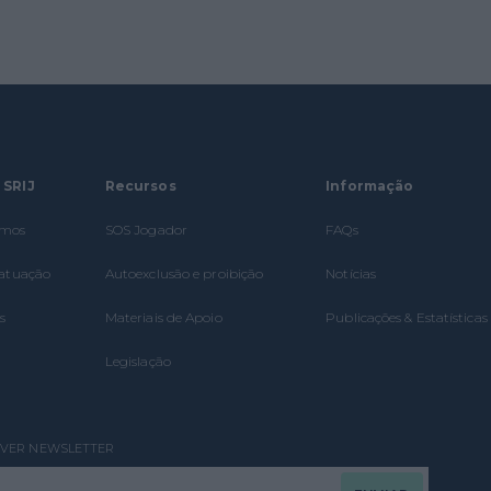
 SRIJ
Recursos
Informação
omos
SOS Jogador
FAQs
 atuação
Autoexclusão e proibição
Notícias
s
Materiais de Apoio
Publicações & Estatísticas
Legislação
VER NEWSLETTER