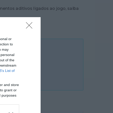
ntos aditivos ligados ao jogo, saiba
sonal or
ection to
ou may
 personal
out of the
 downstream
B’s List of
de.pt
er and store
to grant or
ed purposes