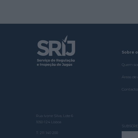
Sobre o
Quem s
Áreas de
Contacto
Rua Ivone Silva, Lote 6
1050-124 Lisboa
SUBSCRE
T: 211 140 200