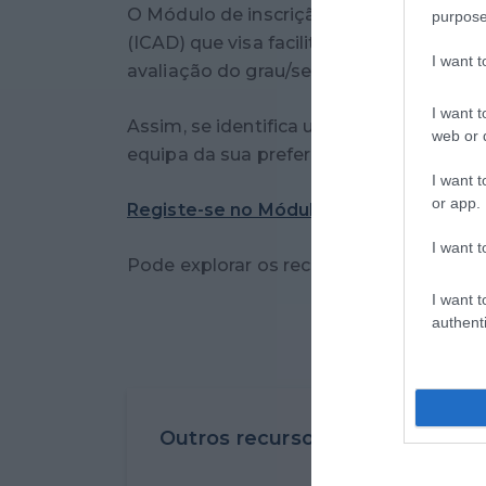
O Módulo de inscrição pública é um ser
purpose
(ICAD) que visa facilitar o acesso dos c
I want 
avaliação do grau/severidade da sua si
I want t
Assim, se identifica um comportamento
web or d
equipa da sua preferência.
I want t
or app.
Registe-se no Módulo de inscrição públ
I want t
Pode explorar os recursos de tratamen
I want t
authenti
Outros recursos