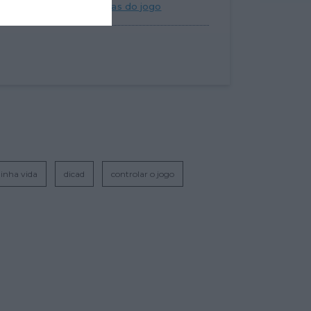
toavaliação de problemas do jogo
linha vida
dicad
controlar o jogo