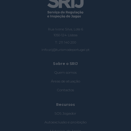
Rua Ivone Silva, Lote 6
1050-124 Lisboa
T: 211 140 200
info.srij@turismodeportugal.pt
Sobre o SRIJ
Quem somos
Áreas de atuação
Contactos
Recursos
SOS Jogador
Autoexclusão e proibição
Materiais de Apoio