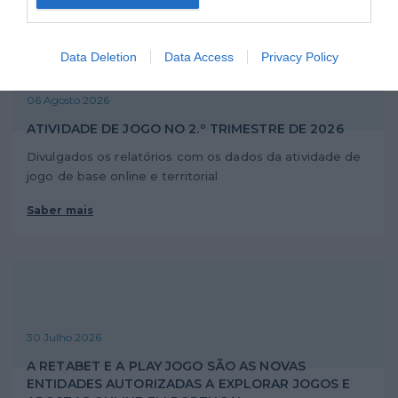
Data Deletion
Data Access
Privacy Policy
06 Agosto 2026
ATIVIDADE DE JOGO NO 2.º TRIMESTRE DE 2026
Divulgados os relatórios com os dados da atividade de
jogo de base online e territorial
Saber mais
30 Julho 2026
A RETABET E A PLAY JOGO SÃO AS NOVAS
ENTIDADES AUTORIZADAS A EXPLORAR JOGOS E