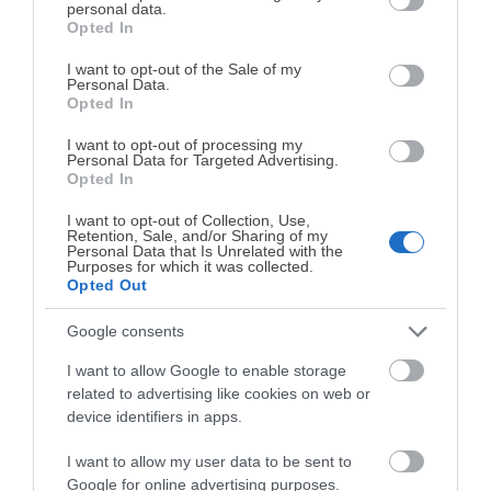
personal data.
grant or deny consent to Google and its third-party tags to
Opted In
use your data for below specified purposes in below Google
consent section.
I want to opt-out of the Sale of my
Informação aos
Personal Data.
Opted In
operadores
I want to opt-out of processing my
Personal Data for Targeted Advertising.
Opted In
Prestamos informações às entidades
exploradoras de jogo online e concessionárias de
I want to opt-out of Collection, Use,
Retention, Sale, and/or Sharing of my
casinos e bingos. Selecione uma área para saber
Personal Data that Is Unrelated with the
Purposes for which it was collected.
mais:
Opted Out
Google consents
JOGOS E APOSTAS ONLINE
CASINOS E BINGOS
I want to allow Google to enable storage
related to advertising like cookies on web or
device identifiers in apps.
I want to allow my user data to be sent to
Google for online advertising purposes.