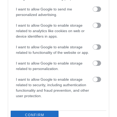
ESPECIAL JOGO ONLINE
I want to allow Google to send me
personalized advertising.
I want to allow Google to enable storage
Lista de modalidades
related to analytics like cookies on web or
LISTA DE MODALIDADES E COMPETIÇÕES
device identifiers in apps.
Consulte a lista de modalidades e competições sempre
I want to allow Google to enable storage
atualizada
related to functionality of the website or app.
Consultar
I want to allow Google to enable storage
related to personalization.
I want to allow Google to enable storage
related to security, including authentication
functionality and fraud prevention, and other
user protection.
NOTÍCIAS
CONFIRM