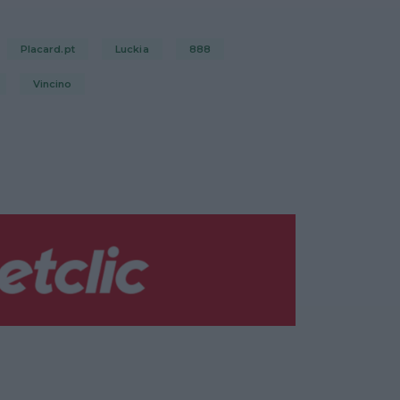
Placard.pt
Luckia
888
Vincino