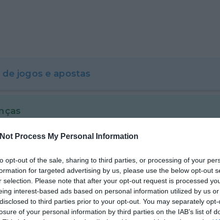
 de jogos e apostas
enças
Not Process My Personal Information
to opt-out of the sale, sharing to third parties, or processing of your per
formation for targeted advertising by us, please use the below opt-out s
r selection. Please note that after your opt-out request is processed y
eing interest-based ads based on personal information utilized by us or
disclosed to third parties prior to your opt-out. You may separately opt-
losure of your personal information by third parties on the IAB’s list of