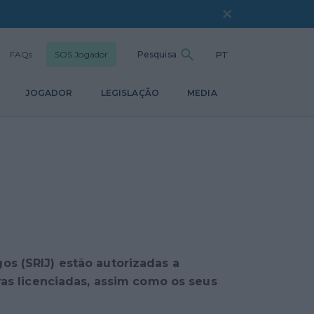
FAQs
PT
SOS Jogador
Pesquisa
JOGADOR
LEGISLAÇÃO
MEDIA
PROCEDIMENTOS CONCURSAIS
FAQ
MATERIAIS DE APOIO
os (SRIJ) estão autorizadas a
ras licenciadas, assim como os seus