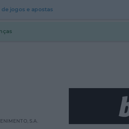
 de jogos e apostas
enças
NIMENTO, S.A.