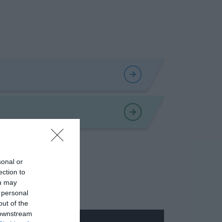
sonal or
ection to
ou may
 personal
out of the
 downstream