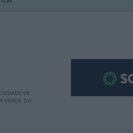
enças
CIEDADE DE
 VERDE, S.A.