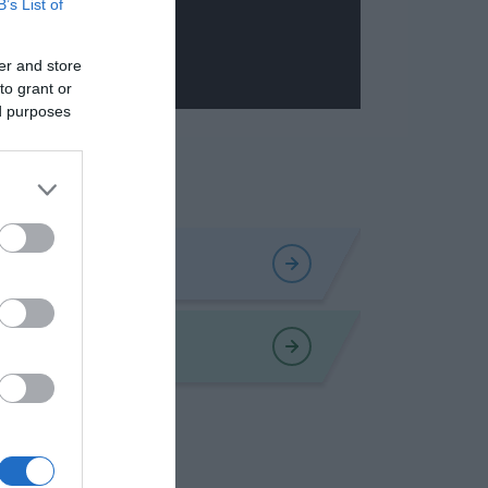
B’s List of
er and store
to grant or
ed purposes