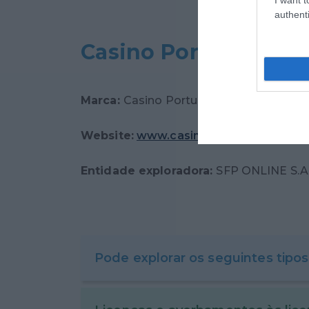
authenti
Casino Portugal
Marca:
Casino Portugal
Website:
www.casinoportugal.pt
Entidade exploradora:
SFP ONLINE S.A
Pode explorar os seguintes tipos