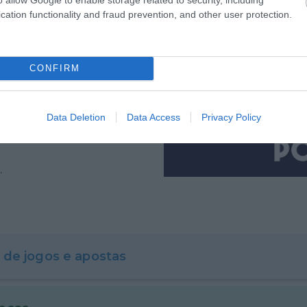
cation functionality and fraud prevention, and other user protection.
CONFIRM
Data Deletion
Data Access
Privacy Policy
.
 de jogos e apostas