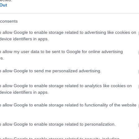
Out
consents
o allow Google to enable storage related to advertising like cookies on
evice identifiers in apps.
o allow my user data to be sent to Google for online advertising
LIMITED
s.
to allow Google to send me personalized advertising.
o allow Google to enable storage related to analytics like cookies on
evice identifiers in apps.
 de jogos e apostas
o allow Google to enable storage related to functionality of the website
enças
o allow Google to enable storage related to personalization.
o allow Google to enable storage related to security, including